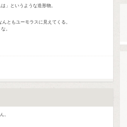
れは」というような造形物。
なんともユーモラスに見えてくる。
うな。
ん。