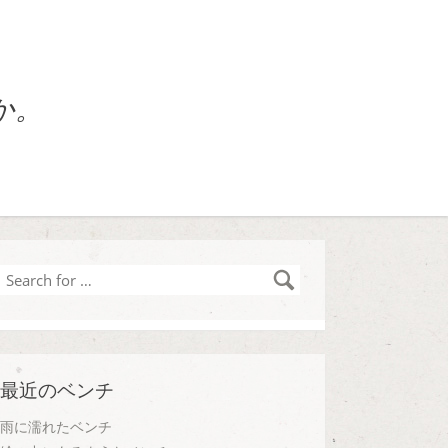
か。
Search
for
…
最近のベンチ
雨に濡れたベンチ