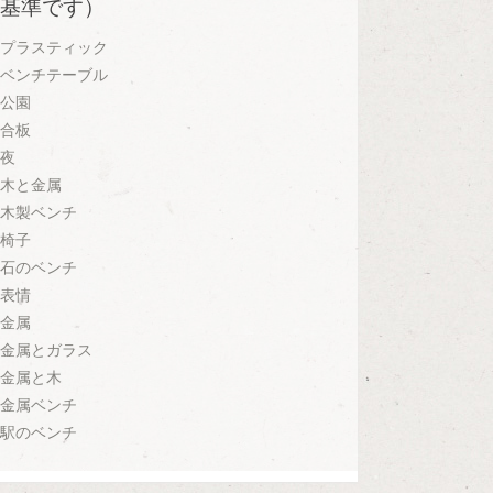
基準です）
プラスティック
ベンチテーブル
公園
合板
夜
木と金属
木製ベンチ
椅子
石のベンチ
表情
金属
金属とガラス
金属と木
金属ベンチ
駅のベンチ