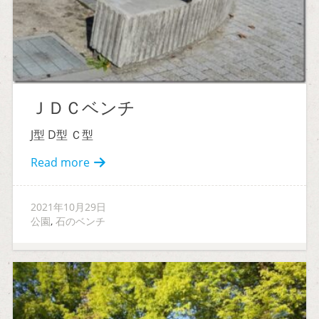
ＪＤＣベンチ
J型 D型 Ｃ型
Read more
2021年10月29日
公園
,
石のベンチ