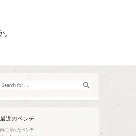
か。
Search
for
…
最近のベンチ
雨に濡れたベンチ